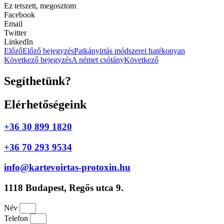
Ez tetszett, megosztom
Facebook
Email
Twitter
LinkedIn
Előző
Előző bejegyzés
Patkányirtás módszerei hatékonyan
Következő bejegyzés
A német csótány
Következő
Segíthetünk?
Elérhetőségeink
+36 30 899 1820
+36 70 293 9534
info@kartevoirtas-protoxin.hu
1118 Budapest, Regős utca 9.
Név
Telefon