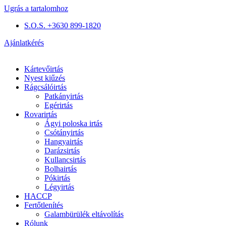
Ugrás a tartalomhoz
S.O.S. +3630 899-1820
Ajánlatkérés
Kártevőirtás
Nyest kiűzés
Rágcsálóirtás
Patkányirtás
Egérirtás
Rovarirtás
Ágyi poloska irtás
Csótányirtás
Hangyairtás
Darázsirtás
Kullancsirtás
Bolhairtás
Pókirtás
Légyirtás
HACCP
Fertőtlenítés
Galambürülék eltávolítás
Rólunk