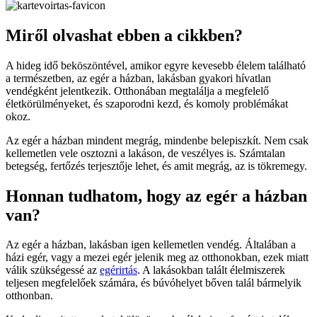
Miről olvashat ebben a cikkben?
A hideg idő beköszöntével, amikor egyre kevesebb élelem található
a természetben, az egér a házban, lakásban gyakori hívatlan
vendégként jelentkezik. Otthonában megtalálja a megfelelő
életkörülményeket, és szaporodni kezd, és komoly problémákat
okoz.
Az egér a házban mindent megrág, mindenbe belepiszkít. Nem csak
kellemetlen vele osztozni a lakáson, de veszélyes is. Számtalan
betegség, fertőzés terjesztője lehet, és amit megrág, az is tökremegy.
Honnan tudhatom, hogy az egér a házban
van?
Az egér a házban, lakásban igen kellemetlen vendég. Általában a
házi egér, vagy a mezei egér jelenik meg az otthonokban, ezek miatt
válik szükségessé az
egérirtás
. A lakásokban talált élelmiszerek
teljesen megfelelőek számára, és búvóhelyet bőven talál bármelyik
otthonban.