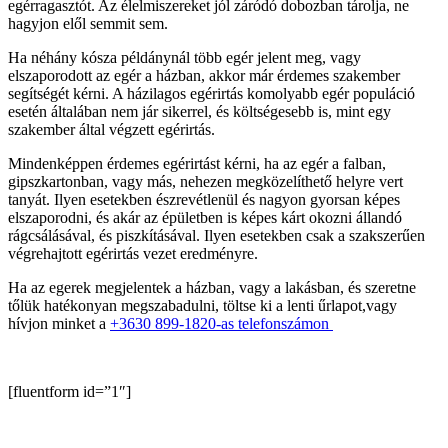
egérragasztót. Az élelmiszereket jól záródó dobozban tárolja, ne
hagyjon elől semmit sem.
Ha néhány kósza példánynál több egér jelent meg, vagy
elszaporodott az egér a házban, akkor már érdemes szakember
segítségét kérni. A házilagos egérirtás komolyabb egér populáció
esetén általában nem jár sikerrel, és költségesebb is, mint egy
szakember által végzett egérirtás.
Mindenképpen érdemes egérirtást kérni, ha az egér a falban,
gipszkartonban, vagy más, nehezen megközelíthető helyre vert
tanyát. Ilyen esetekben észrevétlenül és nagyon gyorsan képes
elszaporodni, és akár az épületben is képes kárt okozni állandó
rágcsálásával, és piszkításával. Ilyen esetekben csak a szakszerűen
végrehajtott egérirtás vezet eredményre.
Ha az egerek megjelentek a házban, vagy a lakásban, és szeretne
tőlük hatékonyan megszabadulni, töltse ki a lenti űrlapot,vagy
hívjon minket a
+3630 899-1820-as telefonszámon
[fluentform id=”1″]