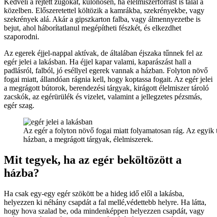
Kedveli a rejtett zugokat, különösen, ha élelmiszerforrást is talál a
közelben. Előszeretettel költözik a kamrákba, szekrényekbe, vagy
szekrények alá. Akár a gipszkarton falba, vagy álmennyezetbe is
bejut, ahol háborítatlanul megépítheti fészkét, és elkezdhet
szaporodni.
Az egerek éjjel-nappal aktívak, de általában éjszaka tűnnek fel az
egér jelei a lakásban. Ha éjjel kapar valami, kaparászást hall a
padlásról, falból, jó eséllyel egerek vannak a házban. Folyton növő
fogai miatt, állandóan rágnia kell, hogy koptassa fogait. Az egér jelei
a megrágott bútorok, berendezési tárgyak, kirágott élelmiszer tároló
zacskók, az egérürülék és vizelet, valamint a jellegzetes pézsmás,
egér szag.
Az egér a folyton növő fogai miatt folyamatosan rág. Az egyik 
házban, a megrágott tárgyak, élelmiszerek.
Mit tegyek, ha az egér beköltözött a
házba?
Ha csak egy-egy egér szökött be a hideg idő elől a lakásba,
helyezzen ki néhány csapdát a fal mellé,védettebb helyre. Ha látta,
hogy hova szalad be, oda mindenképpen helyezzen csapdát, vagy