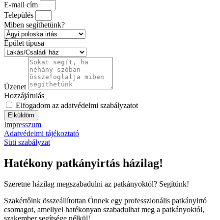
E-mail cím
Település
Miben segíthetünk?
Épület típusa
Üzenet
Hozzájárulás
Elfogadom az adatvédelmi szabályzatot
Elküldöm
Impresszum
Adatvédelmi tájékoztató
Süti szabályzat
Hatékony patkányirtás házilag!
Szeretne házilag megszabadulni az patkányoktól? Segítünk!
Szakértőink összeállítottan Önnek egy professzionális patkányirtó
csomagot, amellyel hatékonyan szabadulhat meg a patkányoktól,
szakember segítsége nélkül!