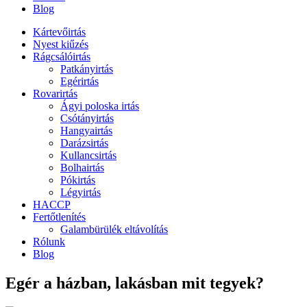
Blog
Kártevőirtás
Nyest kiűzés
Rágcsálóirtás
Patkányirtás
Egérirtás
Rovarirtás
Ágyi poloska irtás
Csótányirtás
Hangyairtás
Darázsirtás
Kullancsirtás
Bolhairtás
Pókirtás
Légyirtás
HACCP
Fertőtlenítés
Galambürülék eltávolítás
Rólunk
Blog
Egér a házban, lakásban mit tegyek?